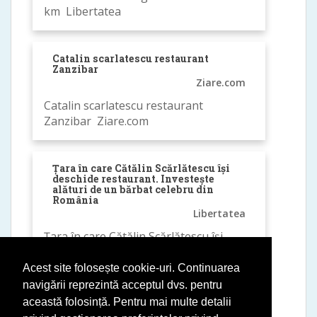
km Libertatea
Catalin scarlatescu restaurant
Zanzibar
Ziare.com
Catalin scarlatescu restaurant
Zanzibar Ziare.com
Țara în care Cătălin Scărlătescu își
deschide restaurant. Investește
alături de un bărbat celebru din
România
Libertatea
Țara în care Cătălin Scărlătescu își
deschide restaurant. Investește alături
de un bărbat celebru din
Acest site folosește cookie-uri. Continuarea
România Libertatea
navigării reprezintă acceptul dvs. pentru
această folosință. Pentru mai multe detalii