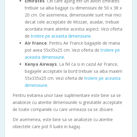
Emirates
. Cei care ajung intr-un avion Emirates
trebuie sa aiba bagaje cu dimensiuni de 50 x 38 x
20 cm. De asemenea, dimensiunile sunt mai mici
decat cele acceptate de Wizzair, asadar, trebuie
acordata mare atentie acestui aspect. Vezi oferta
de
trolere pe aceasta dimensiune
.
Air France
. Pentru Air France bagajele de mana
pot avea 55x35x25 cm. Vezi oferta de
trolere pe
aceasta dimensiune
.
Kenya Airways
. La fel ca si in cazul Air France,
bagajele acceptate la bord trebuie sa aiba maxim
55x335x25 cm. Vezi oferta de
trolere pe aceasta
dimensiune
.
Pentru evitarea unor taxe suplimentare este bine sa se
analizeze cu atentie dimensiunile si greutatile acceptate
de toate companiile cu care urmeaza sa se zboare.
De asemenea, este bine sa se analizeze cu atentie
obiectele care pot fi luate in bagaj.