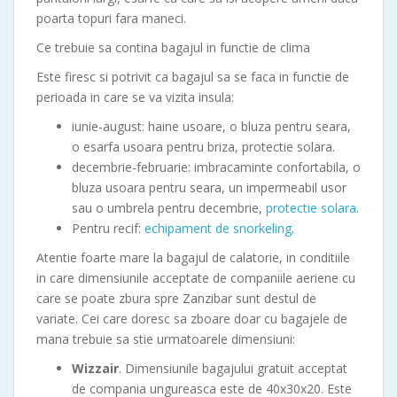
poarta topuri fara maneci.
Ce trebuie sa contina bagajul in functie de clima
Este firesc si potrivit ca bagajul sa se faca in functie de
perioada in care se va vizita insula:
iunie-august: haine usoare, o bluza pentru seara,
o esarfa usoara pentru briza, protectie solara.
decembrie-februarie: imbracaminte confortabila, o
bluza usoara pentru seara, un impermeabil usor
sau o umbrela pentru decembrie,
protectie solara
.
Pentru recif:
echipament de snorkeling
.
Atentie foarte mare la bagajul de calatorie, in conditiile
in care dimensiunile acceptate de companiile aeriene cu
care se poate zbura spre Zanzibar sunt destul de
variate. Cei care doresc sa zboare doar cu bagajele de
mana trebuie sa stie urmatoarele dimensiuni:
Wizzair
. Dimensiunile bagajului gratuit acceptat
de compania ungureasca este de 40x30x20. Este