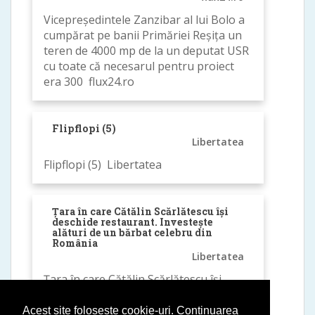
Vicepreședintele Zanzibar al lui Bolo a
cumpărat pe banii Primăriei Reșița un
teren de 4000 mp de la un deputat USR
cu toate că necesarul pentru proiect
era 300 flux24.ro
Flipflopi (5)
Libertatea
Flipflopi (5) Libertatea
Țara în care Cătălin Scărlătescu își
deschide restaurant. Investește
alături de un bărbat celebru din
România
Libertatea
Țara în care Cătălin Scărlătescu își
deschide restaurant. Investește alături
de un bărbat celebru din
Acest site folosește cookie-uri. Continuarea