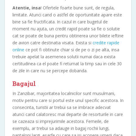
Atentie, insa
! Ofertele foarte bune sunt, de regula,
limitate. Atunci cand o astfel de oportunitate apare este
bine sa fie fructificata. In cazul in care bugetul de
moment nu ajuta, un credit rapid poate sa fie o solutie
cat se poate de buna pentru obtinerea unor bilete ieftine
de avion catre destinatia visata. Exista si
credite rapide
online
ce pot fi obtinute chiar si de pe o zi pe alta, insa
trebuie apelat la asemenea solutii numai daca exista
certitudinea ca el poate fi returnat la timp sau in cele 30
de zile in care nu se percepe dobanda.
Bagajul
In Zanzibar, majoritatea localnicilor sunt musulmani,
motiv pentru care si portul este unul specific acestora. In
consecinta, turistii ar trebui sa se imbrace adecvat
atunci cand calatoresc mai departe de resorturile in care
se cazeaza si imprejurimile acestora. Femeile, de
exemplu, ar trebui sa adauge in bagaj rochii lungi,
pantaloni largi, esarfe cu care sa isi acopere umerii daca