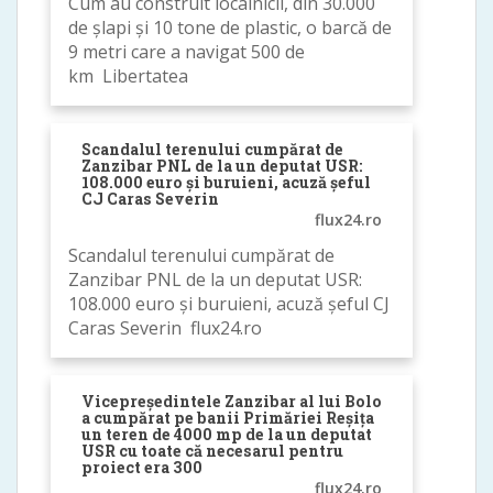
Cum au construit localnicii, din 30.000
de șlapi și 10 tone de plastic, o barcă de
9 metri care a navigat 500 de
km Libertatea
Scandalul terenului cumpărat de
Zanzibar PNL de la un deputat USR:
108.000 euro și buruieni, acuză șeful
CJ Caras Severin
flux24.ro
Scandalul terenului cumpărat de
Zanzibar PNL de la un deputat USR:
108.000 euro și buruieni, acuză șeful CJ
Caras Severin flux24.ro
Vicepreședintele Zanzibar al lui Bolo
a cumpărat pe banii Primăriei Reșița
un teren de 4000 mp de la un deputat
USR cu toate că necesarul pentru
proiect era 300
flux24.ro