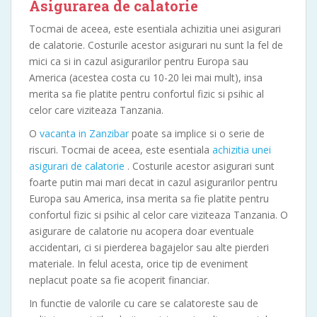
Asigurarea de calatorie
Tocmai de aceea, este esentiala achizitia unei asigurari
de calatorie. Costurile acestor asigurari nu sunt la fel de
mici ca si in cazul asigurarilor pentru Europa sau
America (acestea costa cu 10-20 lei mai mult), insa
merita sa fie platite pentru confortul fizic si psihic al
celor care viziteaza Tanzania.
O
vacanta in Zanzibar
poate sa implice si o serie de
riscuri. Tocmai de aceea, este esentiala
achizitia unei
asigurari de calatorie
. Costurile acestor asigurari sunt
foarte putin mai mari decat in cazul asigurarilor pentru
Europa sau America, insa merita sa fie platite pentru
confortul fizic si psihic al celor care viziteaza Tanzania. O
asigurare de calatorie nu acopera doar eventuale
accidentari, ci si pierderea bagajelor sau alte pierderi
materiale. In felul acesta, orice tip de eveniment
neplacut poate sa fie acoperit financiar.
In functie de valorile cu care se calatoreste sau de