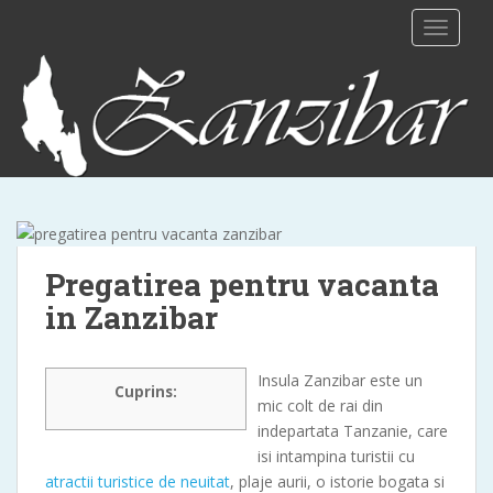
S
TOGGLE
k
i
p
t
o
m
a
i
n
c
Pregatirea pentru vacanta
o
in Zanzibar
n
t
e
Insula Zanzibar este un
n
Cuprins:
mic colt de rai din
t
indepartata Tanzanie, care
isi intampina turistii cu
atractii turistice de neuitat
, plaje aurii, o istorie bogata si